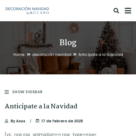
Blog
Home
decoración navidad
Anticípate a la Navidad
SHOW SIDEBAR
Anticípate a la Navidad
By
Axus
17 de febrero de 2025
[vc_row css_animation=»» row_type=»row»