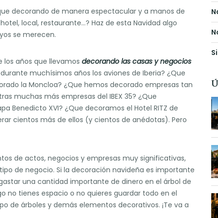
 que decorando de manera espectacular y a manos de
N
 hotel, local, restaurante…? Haz de esta Navidad algo
N
uyos se merecen.
S
e los años que llevamos
decorando las casas y negocios
durante muchísimos años los aviones de Iberia? ¿Que
Ú
orado la Moncloa? ¿Que hemos decorado empresas tan
otras muchas más empresas del IBEX 35? ¿Que
Papa Benedicto XVI? ¿Que decoramos el Hotel RITZ de
r cientos más de ellos (y cientos de anédotas). Pero
os de actos, negocios y empresas muy significativas,
tipo de negocio. Si la decoración navideña es importante
s gastar una cantidad importante de dinero en el árbol de
go no tienes espacio o no quieres guardar todo en el
 tipo de árboles y demás elementos decorativos. ¡Te va a