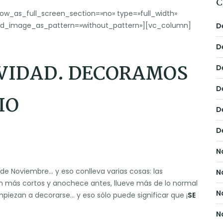
C
ow_as_full_screen_section=»no» type=»full_width»
und_image_as_pattern=»without_pattern»][vc_column]
D
D
AVIDAD. DECORAMOS
D
D
IO
D
D
N
e Noviembre… y eso conlleva varias cosas: las
N
n más cortos y anochece antes, llueve más de lo normal
N
empiezan a decorarse… y eso sólo puede significar que ¡
SE
N